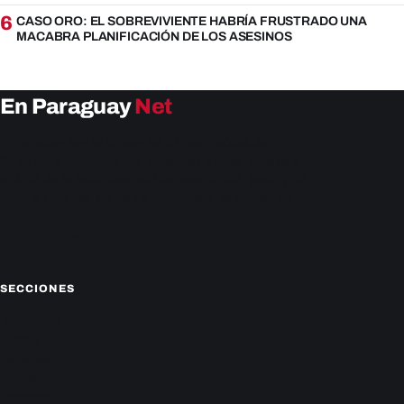
6
CASO ORO: EL SOBREVIVIENTE HABRÍA FRUSTRADO UNA
MACABRA PLANIFICACIÓN DE LOS ASESINOS
En Paraguay
Net
EnParaguay.Net te ofrece las últimas noticias de
Paraguay y el mundo hoy. Obtén las últimas noticias y
análisis de la actualidad política, económica, social y de
entretenimiento. Mantente actualizado con nosotros.
Facebook
Instagram
X
SECCIONES
Nacionales
Política
Deportes
Policiales
Economía