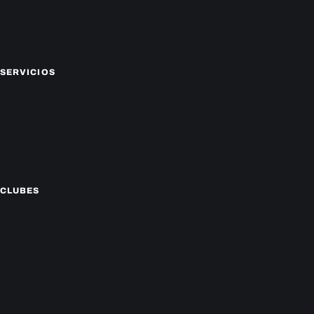
Farándula
Sucesos
Mundo
SERVICIOS
CAMPEONATO LOCAL
CARTELERA DE CINES
HORÓSCOPO
TV ONLINE
CLIMA
CLUBES
Cerro Porteño
Olimpia
Libertad
Guaraní
Nacional
Sportivo Ameliano
© 2026 En Paraguay Net. Todos los derechos reservados.