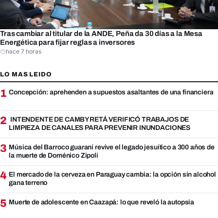
Tras cambiar al titular de la ANDE, Peña da 30 días a la Mesa
Energética para fijar reglas a inversores
hace 7 horas
LO MAS LEIDO
1
Concepción: aprehenden a supuestos asaltantes de una financiera
2
INTENDENTE DE CAMBYRETÁ VERIFICÓ TRABAJOS DE
LIMPIEZA DE CANALES PARA PREVENIR INUNDACIONES
3
Música del Barroco guaraní revive el legado jesuítico a 300 años de
la muerte de Doménico Zipoli
4
El mercado de la cerveza en Paraguay cambia: la opción sin alcohol
gana terreno
5
Muerte de adolescente en Caazapá: lo que reveló la autopsia