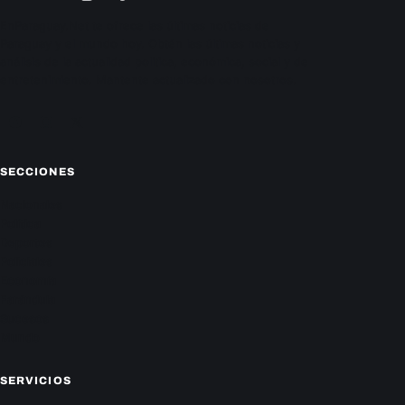
EnParaguay.Net te ofrece las últimas noticias de
Paraguay y el mundo hoy. Obtén las últimas noticias y
análisis de la actualidad política, económica, social y de
entretenimiento. Mantente actualizado con nosotros.
Facebook
Instagram
X
SECCIONES
Nacionales
Política
Deportes
Policiales
Economía
Farándula
Sucesos
Mundo
SERVICIOS