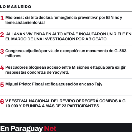
LO MAS LEIDO
1
Misiones: distrito declara ‘emergencia preventiva’ por El Niño y
teme aislamiento vial
2
ALLANAN VIVIENDA EN ALTO VERÁ E INCAUTARON UN RIFLE EN
EL MARCO DE UNA INVESTIGACIÓN POR ABIGEATO
3
Congreso adjudicó por vía de excepción un monumento de G. 563
millones
4
Pescadores bloquean acceso entre Misiones e Itapúa para exigir
respuestas concretas de Yacyretá
5
Miguel Prieto: Fiscal ratifica acusación en caso Tajy
6
V FESTIVAL NACIONAL DEL REVIRO OFRECERÁ COMBOS A G.
10.000 Y REUNIRÁ A MÁS DE 23 PARTICIPANTES
En Paraguay
Net