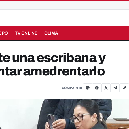
OPO
TV ONLINE
CLIMA
te una escribana y
entar amedrentarlo
COMPARTIR