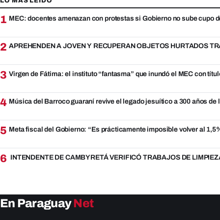
LO MAS LEIDO
1
MEC: docentes amenazan con protestas si Gobierno no sube cupo d
2
APREHENDEN A JOVEN Y RECUPERAN OBJETOS HURTADOS TRA
3
Virgen de Fátima: el instituto “fantasma” que inundó el MEC con títul
4
Música del Barroco guaraní revive el legado jesuítico a 300 años de
5
Meta fiscal del Gobierno: “Es prácticamente imposible volver al 1,
6
INTENDENTE DE CAMBYRETÁ VERIFICÓ TRABAJOS DE LIMPIEZ
En Paraguay
Net