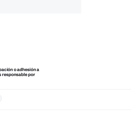
obación o adhesión a
es responsable por