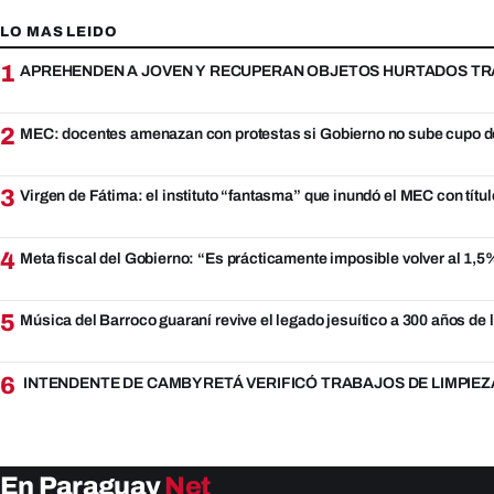
LO MAS LEIDO
1
APREHENDEN A JOVEN Y RECUPERAN OBJETOS HURTADOS TRA
2
MEC: docentes amenazan con protestas si Gobierno no sube cupo d
3
Virgen de Fátima: el instituto “fantasma” que inundó el MEC con títul
4
Meta fiscal del Gobierno: “Es prácticamente imposible volver al 1,
5
Música del Barroco guaraní revive el legado jesuítico a 300 años de
6
INTENDENTE DE CAMBYRETÁ VERIFICÓ TRABAJOS DE LIMPIEZ
En Paraguay
Net