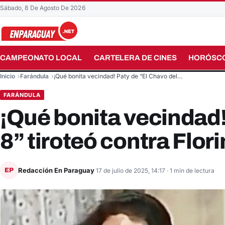
Sábado, 8 De Agosto De 2026
CAMPEONATO LOCAL
CARTELERA DE CINES
HORÓSC
Buscar en el sitio
Inicio
Farándula
¡Qué bonita vecindad! Paty de “El Chavo del…
FARÁNDULA
¡Qué bonita vecindad!
8” tiroteó contra Flo
Redacción En Paraguay
EP
17 de julio de 2025, 14:17
· 1 min de lectura