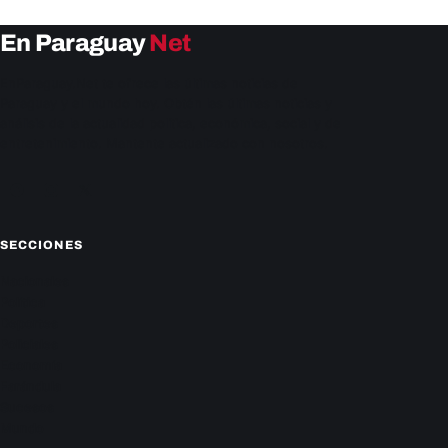
En Paraguay
Net
EnParaguay.Net te ofrece las últimas noticias de
Paraguay y el mundo hoy. Obtén las últimas noticias y
análisis de la actualidad política, económica, social y de
entretenimiento. Mantente actualizado con nosotros.
Facebook
Instagram
X
SECCIONES
Nacionales
Política
Deportes
Policiales
Economía
Farándula
Sucesos
Mundo