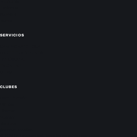
Economía
Farándula
Sucesos
Mundo
SERVICIOS
CAMPEONATO LOCAL
CARTELERA DE CINES
HORÓSCOPO
TV ONLINE
CLIMA
CLUBES
Cerro Porteño
Olimpia
Libertad
Guaraní
Nacional
Sportivo Ameliano
© 2026 En Paraguay Net. Todos los derechos reservados.