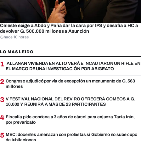
Celeste exige a Abdo y Peña dar la cara por IPS y desafía a HC a
devolver G. 500.000 millones a Asunción
hace 10 horas
LO MAS LEIDO
1
ALLANAN VIVIENDA EN ALTO VERÁ E INCAUTARON UN RIFLE EN
EL MARCO DE UNA INVESTIGACIÓN POR ABIGEATO
2
Congreso adjudicó por vía de excepción un monumento de G. 563
millones
3
V FESTIVAL NACIONAL DEL REVIRO OFRECERÁ COMBOS A G.
10.000 Y REUNIRÁ A MÁS DE 23 PARTICIPANTES
4
Fiscalía pide condena a 3 años de cárcel para exjueza Tania Irún,
por prevaricato
5
MEC: docentes amenazan con protestas si Gobierno no sube cupo
de jubilaciones