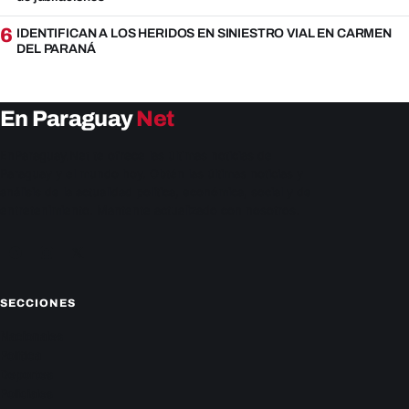
6
IDENTIFICAN A LOS HERIDOS EN SINIESTRO VIAL EN CARMEN
DEL PARANÁ
En Paraguay
Net
EnParaguay.Net te ofrece las últimas noticias de
Paraguay y el mundo hoy. Obtén las últimas noticias y
análisis de la actualidad política, económica, social y de
entretenimiento. Mantente actualizado con nosotros.
Facebook
Instagram
X
SECCIONES
Nacionales
Política
Deportes
Policiales