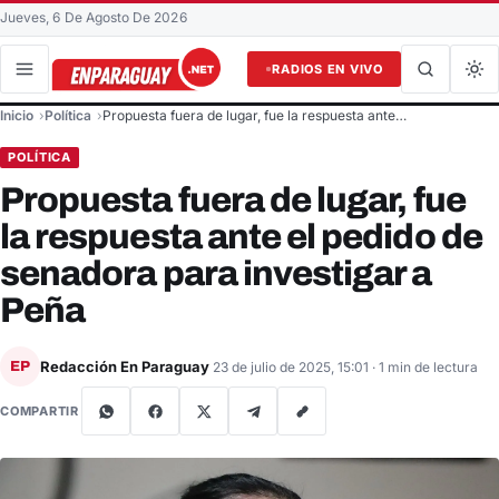
Jueves, 6 De Agosto De 2026
RADIOS EN VIVO
Buscar en el sitio
Inicio
Política
Propuesta fuera de lugar, fue la respuesta ante…
Buscar
POLÍTICA
Propuesta fuera de lugar, fue
la respuesta ante el pedido de
senadora para investigar a
Peña
Redacción En Paraguay
EP
23 de julio de 2025, 15:01
· 1 min de lectura
COMPARTIR