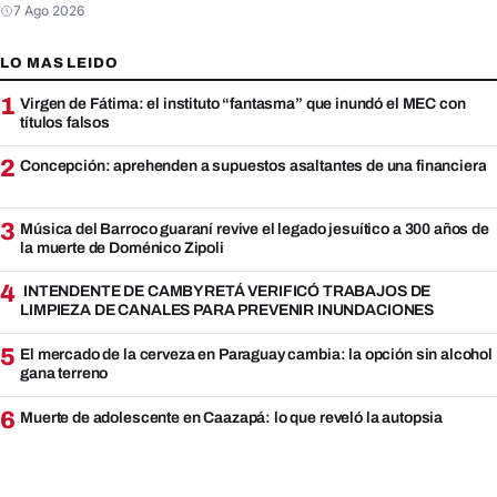
7 Ago 2026
LO MAS LEIDO
1
Virgen de Fátima: el instituto “fantasma” que inundó el MEC con
títulos falsos
2
Concepción: aprehenden a supuestos asaltantes de una financiera
3
Música del Barroco guaraní revive el legado jesuítico a 300 años de
la muerte de Doménico Zipoli
4
INTENDENTE DE CAMBYRETÁ VERIFICÓ TRABAJOS DE
LIMPIEZA DE CANALES PARA PREVENIR INUNDACIONES
5
El mercado de la cerveza en Paraguay cambia: la opción sin alcohol
gana terreno
6
Muerte de adolescente en Caazapá: lo que reveló la autopsia