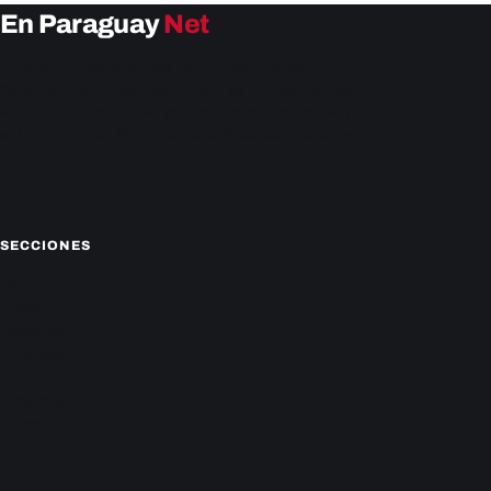
En Paraguay
Net
EnParaguay.Net te ofrece las últimas noticias de
Paraguay y el mundo hoy. Obtén las últimas noticias y
análisis de la actualidad política, económica, social y de
entretenimiento. Mantente actualizado con nosotros.
Facebook
Instagram
X
SECCIONES
Nacionales
Política
Deportes
Policiales
Economía
Farándula
Sucesos
Mundo