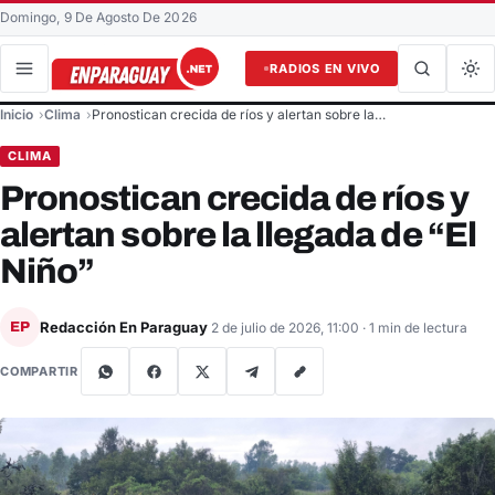
Domingo, 9 De Agosto De 2026
RADIOS EN VIVO
Buscar en el sitio
Inicio
Clima
Pronostican crecida de ríos y alertan sobre la…
Buscar
CLIMA
Pronostican crecida de ríos y
alertan sobre la llegada de “El
Niño”
Redacción En Paraguay
EP
2 de julio de 2026, 11:00
· 1 min de lectura
COMPARTIR