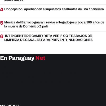
4
Concepción: aprehenden a supuestos asaltantes de una financiera
5
Música del Barroco guaraní revive el legado jesuítico a 300 años de
la muerte de Doménico Zipoli
6
INTENDENTE DE CAMBYRETÁ VERIFICÓ TRABAJOS DE
LIMPIEZA DE CANALES PARA PREVENIR INUNDACIONES
En Paraguay
Net
EnParaguay.Net te ofrece las últimas noticias de
Paraguay y el mundo hoy. Obtén las últimas noticias y
análisis de la actualidad política, económica, social y de
entretenimiento. Mantente actualizado con nosotros.
Facebook
Instagram
X
SECCIONES