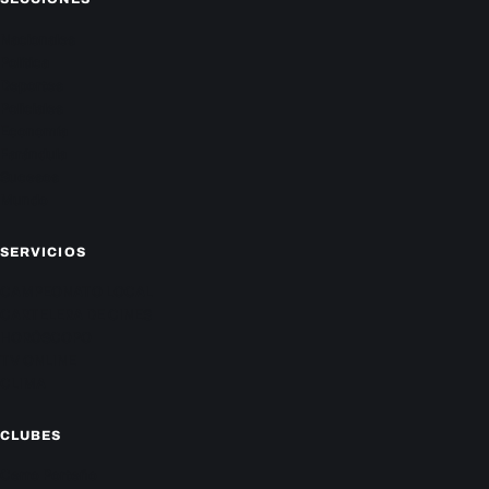
Nacionales
Política
Deportes
Policiales
Economía
Farándula
Sucesos
Mundo
SERVICIOS
CAMPEONATO LOCAL
CARTELERA DE CINES
HORÓSCOPO
TV ONLINE
CLIMA
CLUBES
Cerro Porteño