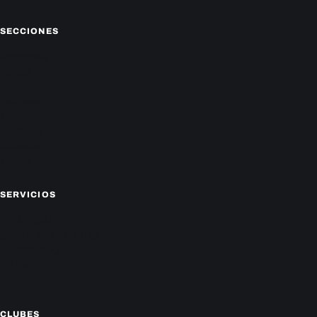
SECCIONES
Nacionales
Política
Deportes
Policiales
Economía
Farándula
Sucesos
Mundo
SERVICIOS
CAMPEONATO LOCAL
CARTELERA DE CINES
HORÓSCOPO
TV ONLINE
CLIMA
CLUBES