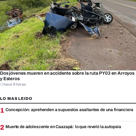
Dos jóvenes mueren en accidente sobre la ruta PY03 en Arroyos
y Esteros
hace 9 horas
LO MAS LEIDO
1
Concepción: aprehenden a supuestos asaltantes de una financiera
2
Muerte de adolescente en Caazapá: lo que reveló la autopsia