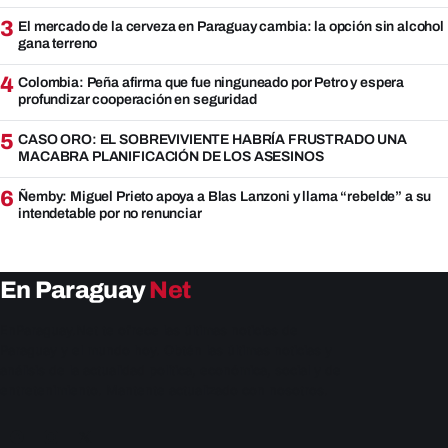
3
El mercado de la cerveza en Paraguay cambia: la opción sin alcohol
gana terreno
4
Colombia: Peña afirma que fue ninguneado por Petro y espera
profundizar cooperación en seguridad
5
CASO ORO: EL SOBREVIVIENTE HABRÍA FRUSTRADO UNA
MACABRA PLANIFICACIÓN DE LOS ASESINOS
6
Ñemby: Miguel Prieto apoya a Blas Lanzoni y llama “rebelde” a su
intendetable por no renunciar
En Paraguay
Net
EnParaguay.Net te ofrece las últimas noticias de
Paraguay y el mundo hoy. Obtén las últimas noticias y
análisis de la actualidad política, económica, social y de
entretenimiento. Mantente actualizado con nosotros.
Facebook
Instagram
X