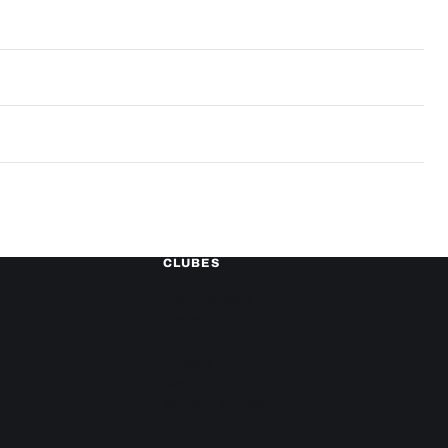
CLUBES
L
Cerro Porteño
S
Olimpia
Libertad
Guaraní
Nacional
Sportivo Ameliano