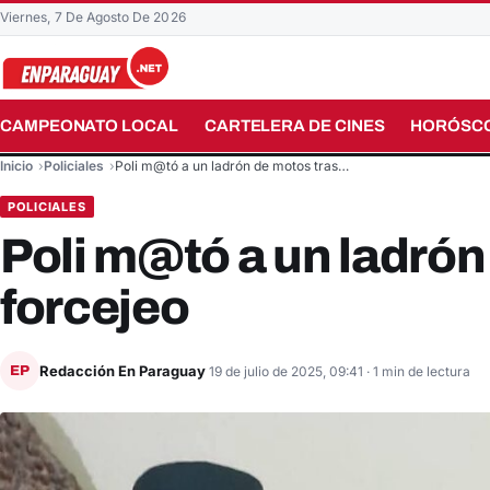
Viernes, 7 De Agosto De 2026
CAMPEONATO LOCAL
CARTELERA DE CINES
HORÓSC
Buscar en el sitio
Inicio
Policiales
Poli m@tó a un ladrón de motos tras…
POLICIALES
Poli m@tó a un ladrón
forcejeo
Redacción En Paraguay
EP
19 de julio de 2025, 09:41
· 1 min de lectura