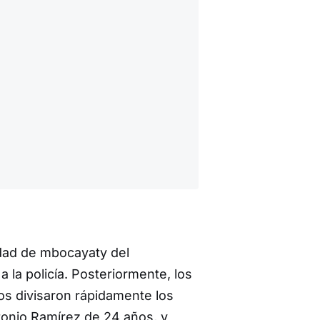
udad de mbocayaty del
 la policía. Posteriormente, los
 los divisaron rápidamente los
tonio Ramírez de 24 años, y