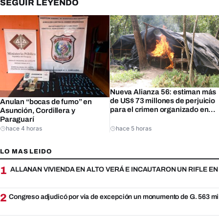
SEGUIR LEYENDO
Nueva Alianza 56: estiman más
de US$ 73 millones de perjuicio
Anulan “bocas de fumo” en
para el crimen organizado en
Asunción, Cordillera y
Amambay
Paraguarí
hace 4 horas
hace 5 horas
LO MAS LEIDO
1
ALLANAN VIVIENDA EN ALTO VERÁ E INCAUTARON UN RIFLE E
2
Congreso adjudicó por vía de excepción un monumento de G. 563 mi