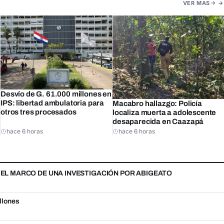
VER MAS
Desvío de G. 61.000 millones en
IPS: libertad ambulatoria para
Macabro hallazgo: Policía
otros tres procesados
localiza muerta a adolescente
desaparecida en Caazapá
hace 6 horas
hace 6 horas
N EL MARCO DE UNA INVESTIGACIÓN POR ABIGEATO
llones