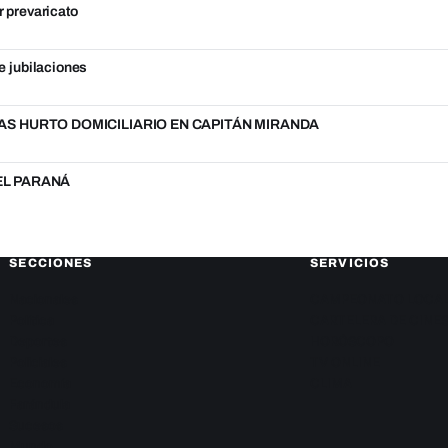
r prevaricato
e jubilaciones
S HURTO DOMICILIARIO EN CAPITÁN MIRANDA
DEL PARANÁ
SECCIONES
SERVICIOS
Nacionales
CAMPEONATO LOCA
Política
CARTELERA DE CINE
Deportes
HORÓSCOPO
Policiales
TV ONLINE
Economía
CLIMA
Farándula
Sucesos
Mundo