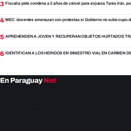
3
Fiscalía pide condena a 3 años de cárcel para exjueza Tania Irún, po
4
MEC: docentes amenazan con protestas si Gobierno no sube cupo d
5
APREHENDEN A JOVEN Y RECUPERAN OBJETOS HURTADOS TRA
6
IDENTIFICAN A LOS HERIDOS EN SINIESTRO VIAL EN CARMEN 
En Paraguay
Net
EnParaguay.Net te ofrece las últimas noticias de
Paraguay y el mundo hoy. Obtén las últimas noticias y
análisis de la actualidad política, económica, social y de
entretenimiento. Mantente actualizado con nosotros.
Facebook
Instagram
X