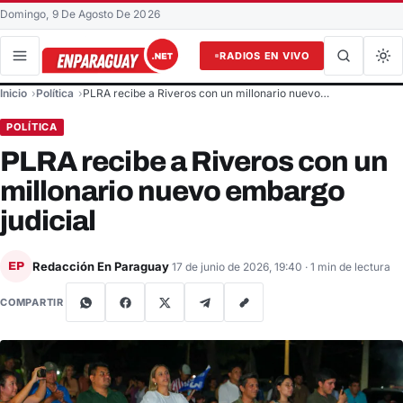
Domingo, 9 De Agosto De 2026
RADIOS EN VIVO
Buscar en el sitio
Inicio
Política
PLRA recibe a Riveros con un millonario nuevo…
Buscar
POLÍTICA
PLRA recibe a Riveros con un
millonario nuevo embargo
judicial
Redacción En Paraguay
EP
17 de junio de 2026, 19:40
· 1 min de lectura
COMPARTIR