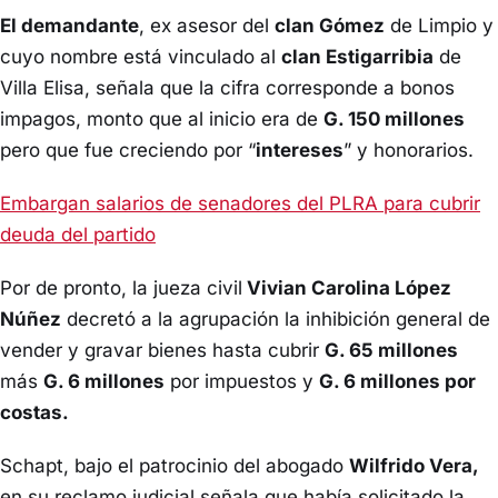
El demandante
, ex asesor del
clan Gómez
de Limpio y
cuyo nombre está vinculado al
clan Estigarribia
de
Villa Elisa, señala que la cifra corresponde a bonos
impagos, monto que al inicio era de
G. 150 millones
pero que fue creciendo por “
intereses
” y honorarios.
Embargan salarios de senadores del PLRA para cubrir
deuda del partido
Por de pronto, la jueza civil
Vivian Carolina López
Núñez
decretó a la agrupación la inhibición general de
vender y gravar bienes hasta cubrir
G. 65 millones
más
G. 6 millones
por impuestos y
G. 6 millones por
costas.
Schapt, bajo el patrocinio del abogado
Wilfrido Vera,
en su reclamo judicial señala que había solicitado la