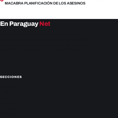
MACABRA PLANIFICACIÓN DE LOS ASESINOS
En Paraguay
Net
EnParaguay.Net te ofrece las últimas noticias de
Paraguay y el mundo hoy. Obtén las últimas noticias y
análisis de la actualidad política, económica, social y de
entretenimiento. Mantente actualizado con nosotros.
Facebook
Instagram
X
SECCIONES
Nacionales
Política
Deportes
Policiales
Economía
Farándula