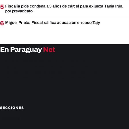
5
Fiscalía pide condena a 3 años de cárcel para exjueza Tania Irún,
por prevaricato
6
Miguel Prieto: Fiscal ratifica acusación en caso Tajy
En Paraguay
Net
EnParaguay.Net te ofrece las últimas noticias de
Paraguay y el mundo hoy. Obtén las últimas noticias y
análisis de la actualidad política, económica, social y de
entretenimiento. Mantente actualizado con nosotros.
Facebook
Instagram
X
SECCIONES
Nacionales
Política