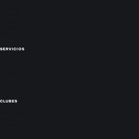
Deportes
Policiales
Economía
Farándula
Sucesos
Mundo
SERVICIOS
CAMPEONATO LOCAL
CARTELERA DE CINES
HORÓSCOPO
TV ONLINE
CLIMA
CLUBES
Cerro Porteño
Olimpia
Libertad
Guaraní
Nacional