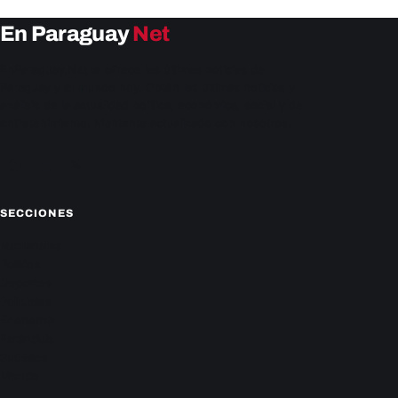
En Paraguay
Net
EnParaguay.Net te ofrece las últimas noticias de
Paraguay y el mundo hoy. Obtén las últimas noticias y
análisis de la actualidad política, económica, social y de
entretenimiento. Mantente actualizado con nosotros.
Facebook
Instagram
X
SECCIONES
Nacionales
Política
Deportes
Policiales
Economía
Farándula
Sucesos
Mundo