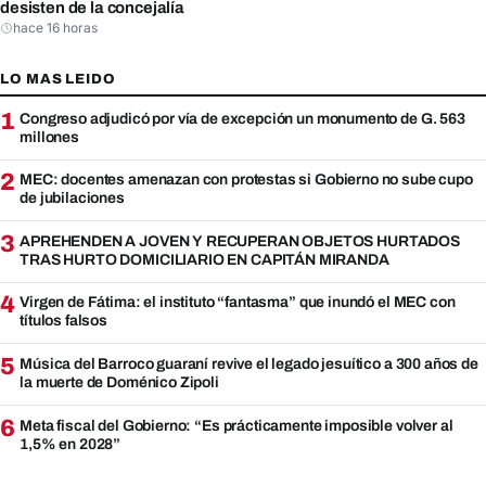
desisten de la concejalía
hace 16 horas
LO MAS LEIDO
1
Congreso adjudicó por vía de excepción un monumento de G. 563
millones
2
MEC: docentes amenazan con protestas si Gobierno no sube cupo
de jubilaciones
3
APREHENDEN A JOVEN Y RECUPERAN OBJETOS HURTADOS
TRAS HURTO DOMICILIARIO EN CAPITÁN MIRANDA
4
Virgen de Fátima: el instituto “fantasma” que inundó el MEC con
títulos falsos
5
Música del Barroco guaraní revive el legado jesuítico a 300 años de
la muerte de Doménico Zipoli
6
Meta fiscal del Gobierno: “Es prácticamente imposible volver al
1,5% en 2028”