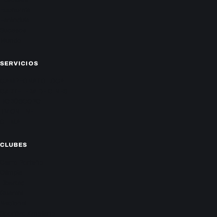
Economía
Farándula
Sucesos
Mundo
SERVICIOS
CAMPEONATO LOCAL
CARTELERA DE CINES
HORÓSCOPO
TV ONLINE
CLIMA
CLUBES
Cerro Porteño
Olimpia
Libertad
Guaraní
Nacional
Sportivo Ameliano