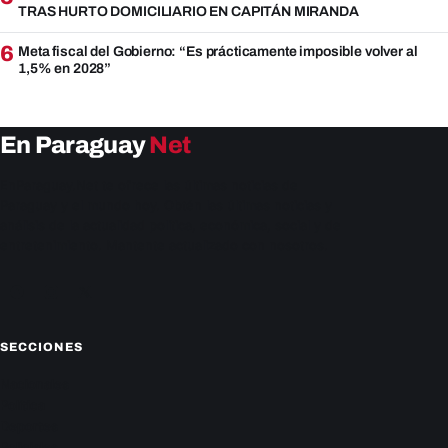
TRAS HURTO DOMICILIARIO EN CAPITÁN MIRANDA
6
Meta fiscal del Gobierno: “Es prácticamente imposible volver al
1,5% en 2028”
En Paraguay
Net
EnParaguay.Net te ofrece las últimas noticias de
Paraguay y el mundo hoy. Obtén las últimas noticias y
análisis de la actualidad política, económica, social y de
entretenimiento. Mantente actualizado con nosotros.
Facebook
Instagram
X
SECCIONES
Nacionales
Política
Deportes
Policiales