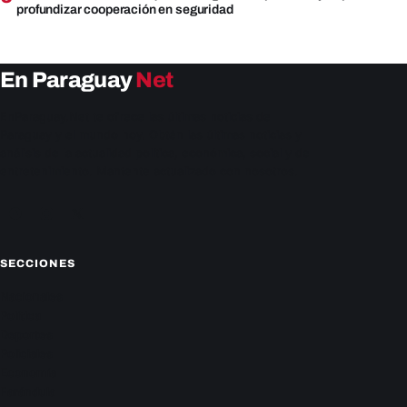
profundizar cooperación en seguridad
En Paraguay
Net
EnParaguay.Net te ofrece las últimas noticias de
Paraguay y el mundo hoy. Obtén las últimas noticias y
análisis de la actualidad política, económica, social y de
entretenimiento. Mantente actualizado con nosotros.
Facebook
Instagram
X
SECCIONES
Nacionales
Política
Deportes
Policiales
Economía
Farándula