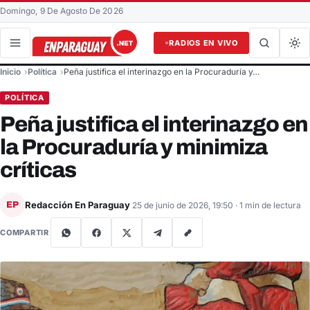
Domingo, 9 De Agosto De 2026
RADIOS EN VIVO
Buscar en el sitio
Inicio
Política
Peña justifica el interinazgo en la Procuraduría y…
Buscar
POLÍTICA
Peña justifica el interinazgo en
la Procuraduría y minimiza
críticas
Redacción En Paraguay
EP
25 de junio de 2026, 19:50
· 1 min de lectura
COMPARTIR