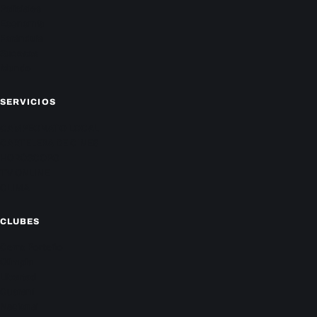
Policiales
Economía
Farándula
Sucesos
Mundo
SERVICIOS
CAMPEONATO LOCAL
CARTELERA DE CINES
HORÓSCOPO
TV ONLINE
CLIMA
CLUBES
Cerro Porteño
Olimpia
Libertad
Guaraní
Nacional