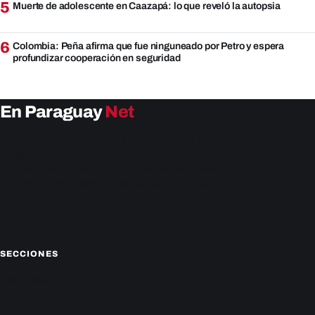
5
Muerte de adolescente en Caazapá: lo que reveló la autopsia
6
Colombia: Peña afirma que fue ninguneado por Petro y espera
profundizar cooperación en seguridad
En Paraguay
Net
EnParaguay.Net te ofrece las últimas noticias de
Paraguay y el mundo hoy. Obtén las últimas noticias y
análisis de la actualidad política, económica, social y de
entretenimiento. Mantente actualizado con nosotros.
Facebook
Instagram
X
SECCIONES
Nacionales
Política
Deportes