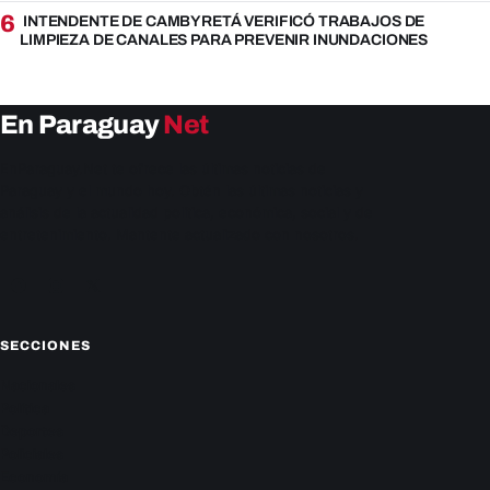
6
INTENDENTE DE CAMBYRETÁ VERIFICÓ TRABAJOS DE
LIMPIEZA DE CANALES PARA PREVENIR INUNDACIONES
En Paraguay
Net
EnParaguay.Net te ofrece las últimas noticias de
Paraguay y el mundo hoy. Obtén las últimas noticias y
análisis de la actualidad política, económica, social y de
entretenimiento. Mantente actualizado con nosotros.
Facebook
Instagram
X
SECCIONES
Nacionales
Política
Deportes
Policiales
Economía