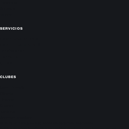
Farándula
Sucesos
Mundo
SERVICIOS
CAMPEONATO LOCAL
CARTELERA DE CINES
HORÓSCOPO
TV ONLINE
CLIMA
CLUBES
Cerro Porteño
Olimpia
Libertad
Guaraní
Nacional
Sportivo Ameliano
© 2026 En Paraguay Net. Todos los derechos reservados.
Política de privacidad
Política de cookies
Términos y condiciones de uso