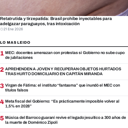
Retatrutida y tirzepatida: Brasil prohíbe inyectables para
adelgazar paraguayos, tras intoxicación
21 Ene 2026
LO MAS LEIDO
1
MEC: docentes amenazan con protestas si Gobierno no sube cupo
de jubilaciones
2
APREHENDEN A JOVEN Y RECUPERAN OBJETOS HURTADOS
TRAS HURTO DOMICILIARIO EN CAPITÁN MIRANDA
3
Virgen de Fátima: el instituto “fantasma” que inundó el MEC con
títulos falsos
4
Meta fiscal del Gobierno: “Es prácticamente imposible volver al
1,5% en 2028”
5
Música del Barroco guaraní revive el legado jesuítico a 300 años de
la muerte de Doménico Zipoli