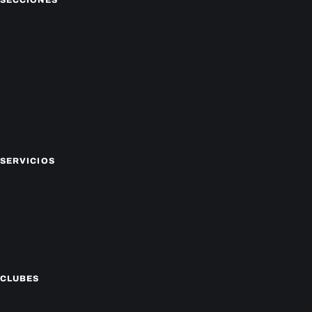
Nacionales
Política
Deportes
Policiales
Economía
Farándula
Sucesos
Mundo
SERVICIOS
CAMPEONATO LOCAL
CARTELERA DE CINES
HORÓSCOPO
TV ONLINE
CLIMA
CLUBES
Cerro Porteño