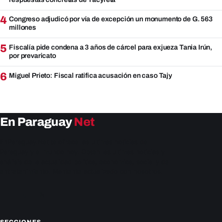
4
Congreso adjudicó por vía de excepción un monumento de G. 563
millones
5
Fiscalía pide condena a 3 años de cárcel para exjueza Tania Irún,
por prevaricato
6
Miguel Prieto: Fiscal ratifica acusación en caso Tajy
En Paraguay
Net
EnParaguay.Net te ofrece las últimas noticias de
Paraguay y el mundo hoy. Obtén las últimas noticias y
análisis de la actualidad política, económica, social y de
entretenimiento. Mantente actualizado con nosotros.
Facebook
Instagram
X
SECCIONES