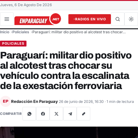
Jueves, 6 De Agosto De 2026
RADIOS EN VIVO
Buscar en el sitio
Inicio
Policiales
Paraguarí: militar dio positivo al alcotest tras chocar…
Buscar
POLICIALES
Paraguarí: militar dio positivo
al alcotest tras chocar su
vehículo contra la escalinata
de la exestación ferroviaria
Redacción En Paraguay
EP
26 de junio de 2026, 16:30
· 1 min de lectura
COMPARTIR