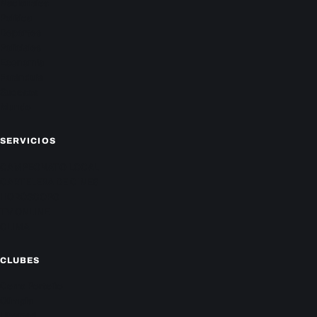
Nacionales
Política
Deportes
Policiales
Economía
Farándula
Sucesos
Mundo
SERVICIOS
CAMPEONATO LOCAL
CARTELERA DE CINES
HORÓSCOPO
TV ONLINE
CLIMA
CLUBES
Cerro Porteño
Olimpia
Libertad