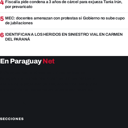
4
Fiscalía pide condena a 3 años de cárcel para exjueza Tania Irún,
por prevaricato
5
MEC: docentes amenazan con protestas si Gobierno no sube cupo
de jubilaciones
6
IDENTIFICAN A LOS HERIDOS EN SINIESTRO VIAL EN CARMEN
DEL PARANÁ
En Paraguay
Net
EnParaguay.Net te ofrece las últimas noticias de
Paraguay y el mundo hoy. Obtén las últimas noticias y
análisis de la actualidad política, económica, social y de
entretenimiento. Mantente actualizado con nosotros.
Facebook
Instagram
X
SECCIONES