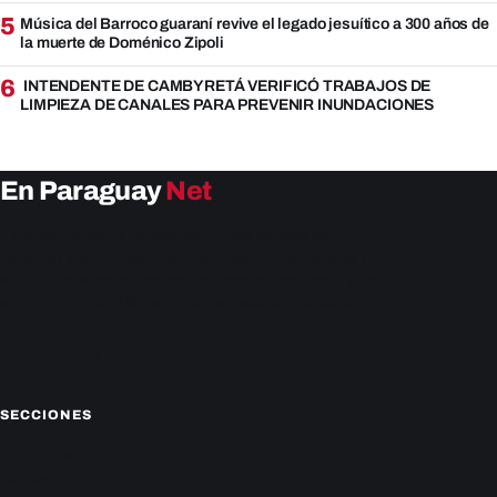
5
Música del Barroco guaraní revive el legado jesuítico a 300 años de
la muerte de Doménico Zipoli
6
INTENDENTE DE CAMBYRETÁ VERIFICÓ TRABAJOS DE
LIMPIEZA DE CANALES PARA PREVENIR INUNDACIONES
En Paraguay
Net
EnParaguay.Net te ofrece las últimas noticias de
Paraguay y el mundo hoy. Obtén las últimas noticias y
análisis de la actualidad política, económica, social y de
entretenimiento. Mantente actualizado con nosotros.
Facebook
Instagram
X
SECCIONES
Nacionales
Política