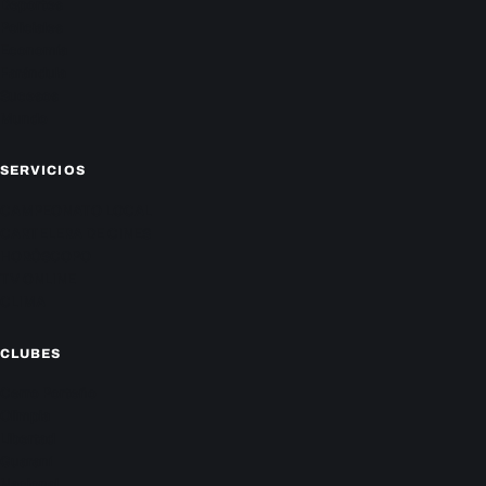
Deportes
Policiales
Economía
Farándula
Sucesos
Mundo
SERVICIOS
CAMPEONATO LOCAL
CARTELERA DE CINES
HORÓSCOPO
TV ONLINE
CLIMA
CLUBES
Cerro Porteño
Olimpia
Libertad
Guaraní
Nacional