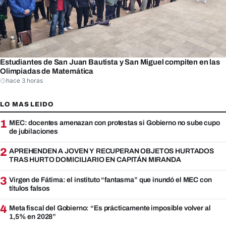
Estudiantes de San Juan Bautista y San Miguel compiten en las
Olimpiadas de Matemática
hace 3 horas
LO MAS LEIDO
1
MEC: docentes amenazan con protestas si Gobierno no sube cupo
de jubilaciones
2
APREHENDEN A JOVEN Y RECUPERAN OBJETOS HURTADOS
TRAS HURTO DOMICILIARIO EN CAPITÁN MIRANDA
3
Virgen de Fátima: el instituto “fantasma” que inundó el MEC con
títulos falsos
4
Meta fiscal del Gobierno: “Es prácticamente imposible volver al
1,5% en 2028”