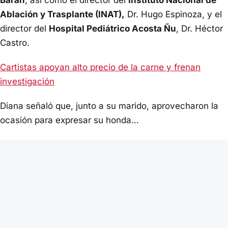
Barán
, así como el director del
Instituto Nacional de
Ablación y Trasplante (INAT),
Dr. Hugo Espinoza, y el
director del
Hospital Pediátrico Acosta Ñu
, Dr. Héctor
Castro.
Cartistas apoyan alto precio de la carne y frenan
investigación
Diana señaló que, junto a su marido, aprovecharon la
ocasión para expresar su honda…