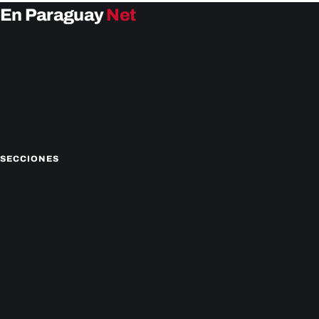
En Paraguay
Net
EnParaguay.Net te ofrece las últimas noticias de
Paraguay y el mundo hoy. Obtén las últimas noticias y
análisis de la actualidad política, económica, social y de
entretenimiento. Mantente actualizado con nosotros.
Facebook
Instagram
X
SECCIONES
Nacionales
Política
Deportes
Policiales
Economía
Farándula
Sucesos
Mundo