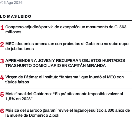
6 Ago 2026
LO MAS LEIDO
1
Congreso adjudicó por vía de excepción un monumento de G. 563
millones
2
MEC: docentes amenazan con protestas si Gobierno no sube cupo
de jubilaciones
3
APREHENDEN A JOVEN Y RECUPERAN OBJETOS HURTADOS
TRAS HURTO DOMICILIARIO EN CAPITÁN MIRANDA
4
Virgen de Fátima: el instituto “fantasma” que inundó el MEC con
títulos falsos
5
Meta fiscal del Gobierno: “Es prácticamente imposible volver al
1,5% en 2028”
6
Música del Barroco guaraní revive el legado jesuítico a 300 años de
la muerte de Doménico Zipoli