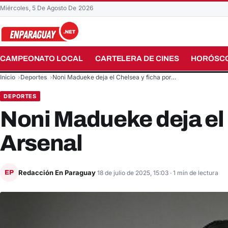
Miércoles, 5 De Agosto De 2026
CAMPEONATO LOCAL
CARTELERA DE CINES
HORÓSC
Buscar en el sitio
Inicio
Deportes
Noni Madueke deja el Chelsea y ficha por…
DEPORTES
Noni Madueke deja el 
Arsenal
Redacción En Paraguay
EP
18 de julio de 2025, 15:03
· 1 min de lectura