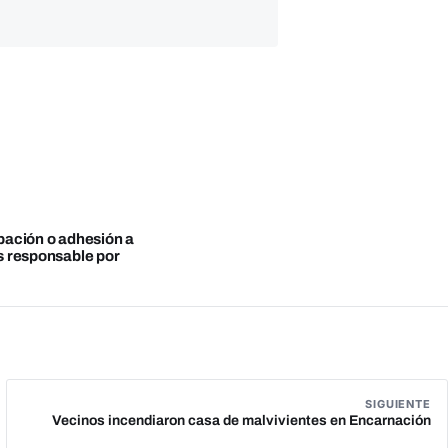
obación o adhesión a
es responsable por
SIGUIENTE
Vecinos incendiaron casa de malvivientes en Encarnación