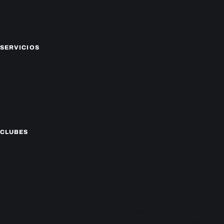
Farándula
Sucesos
Mundo
SERVICIOS
CAMPEONATO LOCAL
CARTELERA DE CINES
HORÓSCOPO
TV ONLINE
CLIMA
CLUBES
Cerro Porteño
Olimpia
Libertad
Guaraní
Nacional
Sportivo Ameliano
© 2026 En Paraguay Net. Todos los derechos reservados.
Política de privacidad
Política de cookies
Términos y condiciones de uso