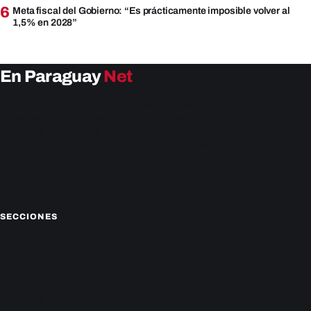
6
Meta fiscal del Gobierno: “Es prácticamente imposible volver al
1,5% en 2028”
En Paraguay
Net
EnParaguay.Net te ofrece las últimas noticias de
Paraguay y el mundo hoy. Obtén las últimas noticias y
análisis de la actualidad política, económica, social y de
entretenimiento. Mantente actualizado con nosotros.
Facebook
Instagram
X
SECCIONES
Nacionales
Política
Deportes
Policiales
Economía