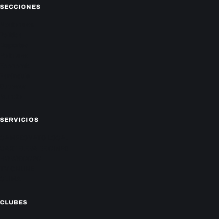
SECCIONES
Nacionales
Política
Deportes
Policiales
Economía
Farándula
Sucesos
Mundo
SERVICIOS
CAMPEONATO LOCAL
CARTELERA DE CINES
HORÓSCOPO
TV ONLINE
CLIMA
CLUBES