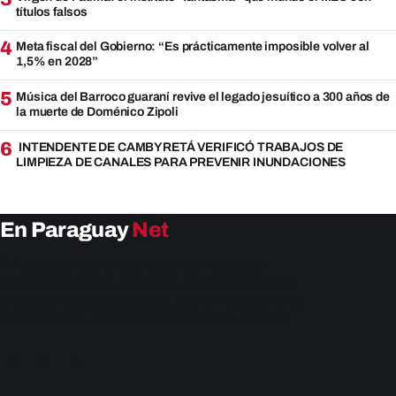
títulos falsos
4
Meta fiscal del Gobierno: “Es prácticamente imposible volver al
1,5% en 2028”
5
Música del Barroco guaraní revive el legado jesuítico a 300 años de
la muerte de Doménico Zipoli
6
INTENDENTE DE CAMBYRETÁ VERIFICÓ TRABAJOS DE
LIMPIEZA DE CANALES PARA PREVENIR INUNDACIONES
En Paraguay
Net
EnParaguay.Net te ofrece las últimas noticias de
Paraguay y el mundo hoy. Obtén las últimas noticias y
análisis de la actualidad política, económica, social y de
entretenimiento. Mantente actualizado con nosotros.
Facebook
Instagram
X