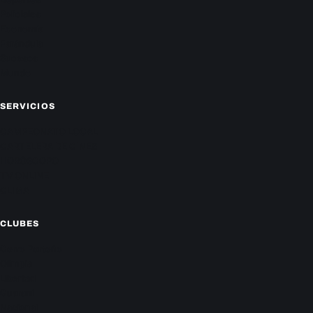
Policiales
Economía
Farándula
Sucesos
Mundo
SERVICIOS
CAMPEONATO LOCAL
CARTELERA DE CINES
HORÓSCOPO
TV ONLINE
CLIMA
CLUBES
Cerro Porteño
Olimpia
Libertad
Guaraní
Nacional