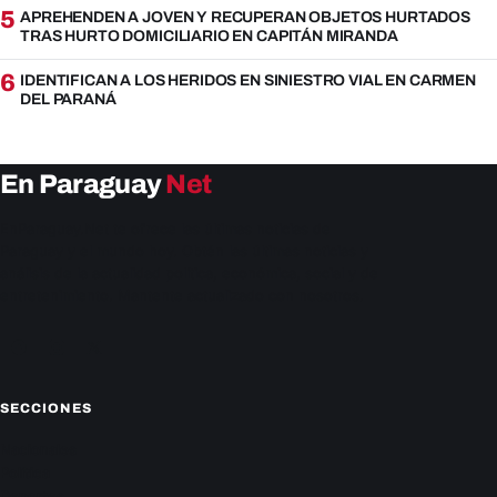
5
APREHENDEN A JOVEN Y RECUPERAN OBJETOS HURTADOS
TRAS HURTO DOMICILIARIO EN CAPITÁN MIRANDA
6
IDENTIFICAN A LOS HERIDOS EN SINIESTRO VIAL EN CARMEN
DEL PARANÁ
En Paraguay
Net
EnParaguay.Net te ofrece las últimas noticias de
Paraguay y el mundo hoy. Obtén las últimas noticias y
análisis de la actualidad política, económica, social y de
entretenimiento. Mantente actualizado con nosotros.
Facebook
Instagram
X
SECCIONES
Nacionales
Política
Deportes