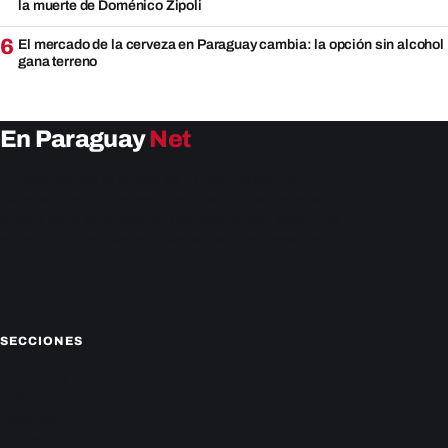
la muerte de Doménico Zipoli
6
El mercado de la cerveza en Paraguay cambia: la opción sin alcohol
gana terreno
En Paraguay
Net
EnParaguay.Net te ofrece las últimas noticias de
Paraguay y el mundo hoy. Obtén las últimas noticias y
análisis de la actualidad política, económica, social y de
entretenimiento. Mantente actualizado con nosotros.
Facebook
Instagram
X
SECCIONES
Nacionales
Política
Deportes
Policiales