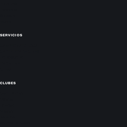
Economía
Farándula
Sucesos
Mundo
SERVICIOS
CAMPEONATO LOCAL
CARTELERA DE CINES
HORÓSCOPO
TV ONLINE
CLIMA
CLUBES
Cerro Porteño
Olimpia
Libertad
Guaraní
Nacional
Sportivo Ameliano