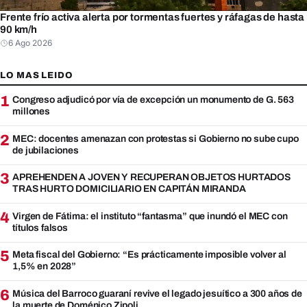
Frente frío activa alerta por tormentas fuertes y ráfagas de hasta
90 km/h
6 Ago 2026
LO MAS LEIDO
1
Congreso adjudicó por vía de excepción un monumento de G. 563
millones
2
MEC: docentes amenazan con protestas si Gobierno no sube cupo
de jubilaciones
3
APREHENDEN A JOVEN Y RECUPERAN OBJETOS HURTADOS
TRAS HURTO DOMICILIARIO EN CAPITÁN MIRANDA
4
Virgen de Fátima: el instituto “fantasma” que inundó el MEC con
títulos falsos
5
Meta fiscal del Gobierno: “Es prácticamente imposible volver al
1,5% en 2028”
6
Música del Barroco guaraní revive el legado jesuítico a 300 años de
la muerte de Doménico Zipoli