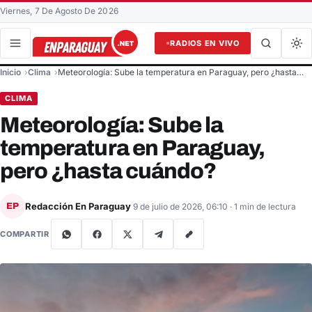
Viernes, 7 De Agosto De 2026
RADIOS EN VIVO
Buscar en el sitio
Inicio
Clima
Meteorología: Sube la temperatura en Paraguay, pero ¿hasta…
Buscar
CLIMA
Meteorología: Sube la
temperatura en Paraguay,
pero ¿hasta cuándo?
Redacción En Paraguay
EP
9 de julio de 2026, 06:10
· 1 min de lectura
COMPARTIR