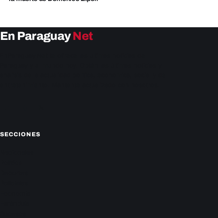
En Paraguay
Net
EnParaguay.Net te ofrece las últimas noticias de
Paraguay y el mundo hoy. Obtén las últimas noticias y
análisis de la actualidad política, económica, social y de
entretenimiento. Mantente actualizado con nosotros.
Facebook
Instagram
X
SECCIONES
Nacionales
Política
Deportes
Policiales
Economía
Farándula
Sucesos