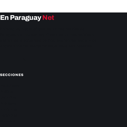
En Paraguay
Net
EnParaguay.Net te ofrece las últimas noticias de
Paraguay y el mundo hoy. Obtén las últimas noticias y
análisis de la actualidad política, económica, social y de
entretenimiento. Mantente actualizado con nosotros.
Facebook
Instagram
X
SECCIONES
Nacionales
Política
Deportes
Policiales
Economía
Farándula
Sucesos
Mundo