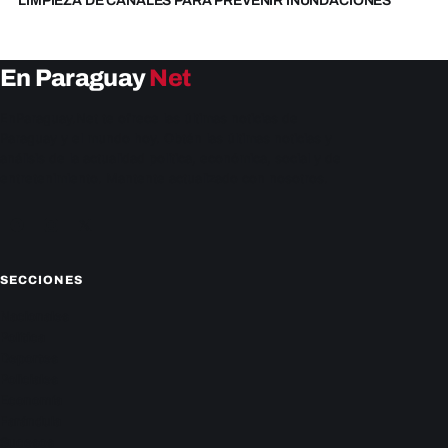
LIMPIEZA DE CANALES PARA PREVENIR INUNDACIONES
En Paraguay
Net
EnParaguay.Net te ofrece las últimas noticias de
Paraguay y el mundo hoy. Obtén las últimas noticias y
análisis de la actualidad política, económica, social y de
entretenimiento. Mantente actualizado con nosotros.
Facebook
Instagram
X
SECCIONES
Nacionales
Política
Deportes
Policiales
Economía
Farándula
Sucesos