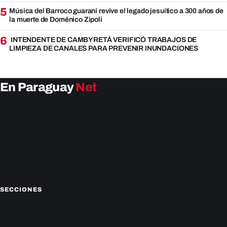
5
Música del Barroco guaraní revive el legado jesuítico a 300 años de
la muerte de Doménico Zipoli
6
INTENDENTE DE CAMBYRETÁ VERIFICÓ TRABAJOS DE
LIMPIEZA DE CANALES PARA PREVENIR INUNDACIONES
En Paraguay
Net
EnParaguay.Net te ofrece las últimas noticias de
Paraguay y el mundo hoy. Obtén las últimas noticias y
análisis de la actualidad política, económica, social y de
entretenimiento. Mantente actualizado con nosotros.
Facebook
Instagram
X
SECCIONES
Nacionales
Política