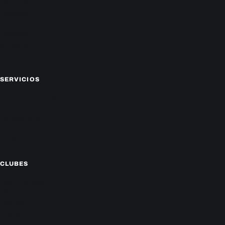
Deportes
Policiales
Economía
Farándula
Sucesos
Mundo
SERVICIOS
CAMPEONATO LOCAL
CARTELERA DE CINES
HORÓSCOPO
TV ONLINE
CLIMA
CLUBES
Cerro Porteño
Olimpia
Libertad
Guaraní
Nacional