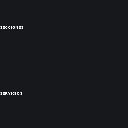
Facebook
Instagram
X
SECCIONES
Nacionales
Política
Deportes
Policiales
Economía
Farándula
Sucesos
Mundo
SERVICIOS
CAMPEONATO LOCAL
CARTELERA DE CINES
HORÓSCOPO
TV ONLINE
CLIMA