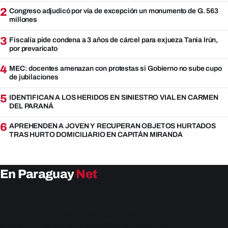
2
Congreso adjudicó por vía de excepción un monumento de G. 563
millones
3
Fiscalía pide condena a 3 años de cárcel para exjueza Tania Irún,
por prevaricato
4
MEC: docentes amenazan con protestas si Gobierno no sube cupo
de jubilaciones
5
IDENTIFICAN A LOS HERIDOS EN SINIESTRO VIAL EN CARMEN
DEL PARANÁ
6
APREHENDEN A JOVEN Y RECUPERAN OBJETOS HURTADOS
TRAS HURTO DOMICILIARIO EN CAPITÁN MIRANDA
En Paraguay
Net
EnParaguay.Net te ofrece las últimas noticias de
Paraguay y el mundo hoy. Obtén las últimas noticias y
análisis de la actualidad política, económica, social y de
entretenimiento. Mantente actualizado con nosotros.