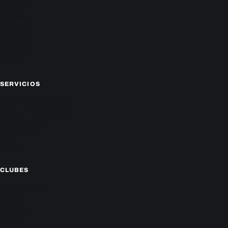
Deportes
Policiales
Economía
Farándula
Sucesos
Mundo
SERVICIOS
CAMPEONATO LOCAL
CARTELERA DE CINES
HORÓSCOPO
TV ONLINE
CLIMA
CLUBES
Cerro Porteño
Olimpia
Libertad
Guaraní