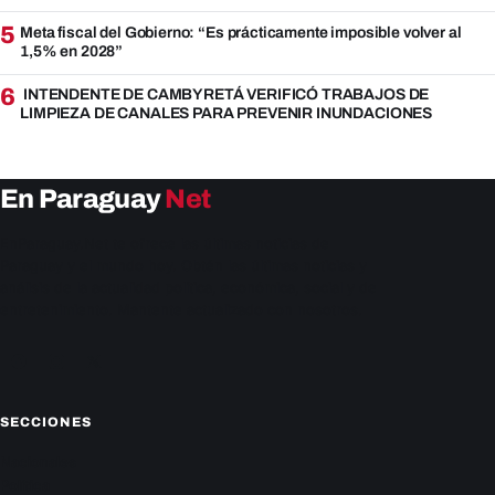
5
Meta fiscal del Gobierno: “Es prácticamente imposible volver al
1,5% en 2028”
6
INTENDENTE DE CAMBYRETÁ VERIFICÓ TRABAJOS DE
LIMPIEZA DE CANALES PARA PREVENIR INUNDACIONES
En Paraguay
Net
EnParaguay.Net te ofrece las últimas noticias de
Paraguay y el mundo hoy. Obtén las últimas noticias y
análisis de la actualidad política, económica, social y de
entretenimiento. Mantente actualizado con nosotros.
Facebook
Instagram
X
SECCIONES
Nacionales
Política