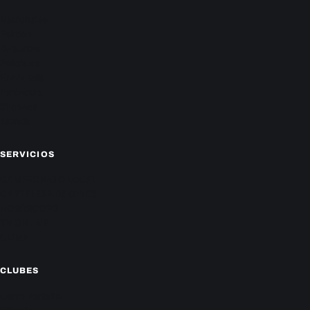
Nacionales
Política
Deportes
Policiales
Economía
Farándula
Sucesos
Mundo
SERVICIOS
CAMPEONATO LOCAL
CARTELERA DE CINES
HORÓSCOPO
TV ONLINE
CLIMA
CLUBES
Cerro Porteño