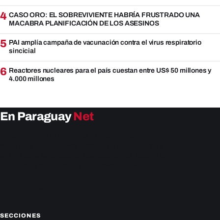
4
CASO ORO: EL SOBREVIVIENTE HABRÍA FRUSTRADO UNA
MACABRA PLANIFICACIÓN DE LOS ASESINOS
5
PAI amplía campaña de vacunación contra el virus respiratorio
sincicial
6
Reactores nucleares para el país cuestan entre US$ 50 millones y
4.000 millones
En Paraguay
Net
EnParaguay.Net te ofrece las últimas noticias de
Paraguay y el mundo hoy. Obtén las últimas noticias y
análisis de la actualidad política, económica, social y de
entretenimiento. Mantente actualizado con nosotros.
Facebook
Instagram
X
SECCIONES