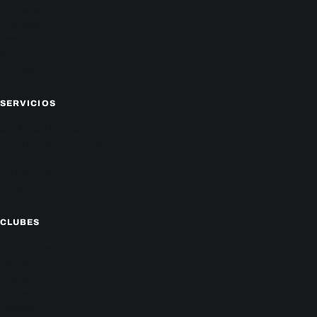
Policiales
Economía
Farándula
Sucesos
Mundo
SERVICIOS
CAMPEONATO LOCAL
CARTELERA DE CINES
HORÓSCOPO
TV ONLINE
CLIMA
CLUBES
Cerro Porteño
Olimpia
Libertad
Guaraní
Nacional