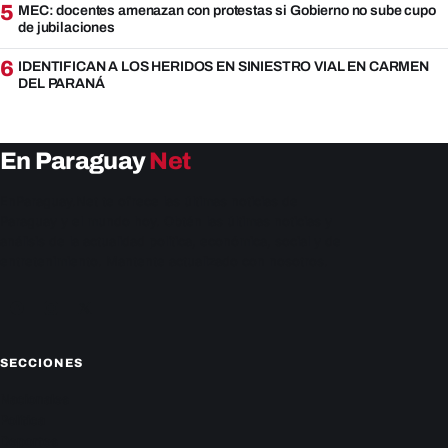
5
MEC: docentes amenazan con protestas si Gobierno no sube cupo
de jubilaciones
6
IDENTIFICAN A LOS HERIDOS EN SINIESTRO VIAL EN CARMEN
DEL PARANÁ
En Paraguay
Net
EnParaguay.Net te ofrece las últimas noticias de
Paraguay y el mundo hoy. Obtén las últimas noticias y
análisis de la actualidad política, económica, social y de
entretenimiento. Mantente actualizado con nosotros.
Facebook
Instagram
X
SECCIONES
Nacionales
Política
Deportes