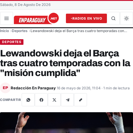
Sábado, 8 De Agosto De 2026
RADIOS EN VIVO
Buscar en el sitio
Inicio
Deportes
Lewandowski deja el Barça tras cuatro temporadas con…
Buscar
DEPORTES
Lewandowski deja el Barça
tras cuatro temporadas con la
"misión cumplida"
Redacción En Paraguay
EP
16 de mayo de 2026, 11:04
· 1 min de lectura
COMPARTIR