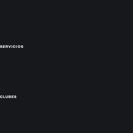
Deportes
Policiales
Economía
Farándula
Sucesos
Mundo
SERVICIOS
CAMPEONATO LOCAL
CARTELERA DE CINES
HORÓSCOPO
TV ONLINE
CLIMA
CLUBES
Cerro Porteño
Olimpia
Libertad
Guaraní
Nacional