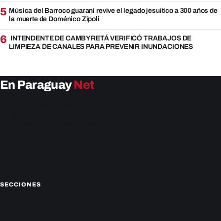
5
Música del Barroco guaraní revive el legado jesuítico a 300 años de
la muerte de Doménico Zipoli
6
INTENDENTE DE CAMBYRETÁ VERIFICÓ TRABAJOS DE
LIMPIEZA DE CANALES PARA PREVENIR INUNDACIONES
En Paraguay
Net
EnParaguay.Net te ofrece las últimas noticias de
Paraguay y el mundo hoy. Obtén las últimas noticias y
análisis de la actualidad política, económica, social y de
entretenimiento. Mantente actualizado con nosotros.
Facebook
Instagram
X
SECCIONES
Nacionales
Política