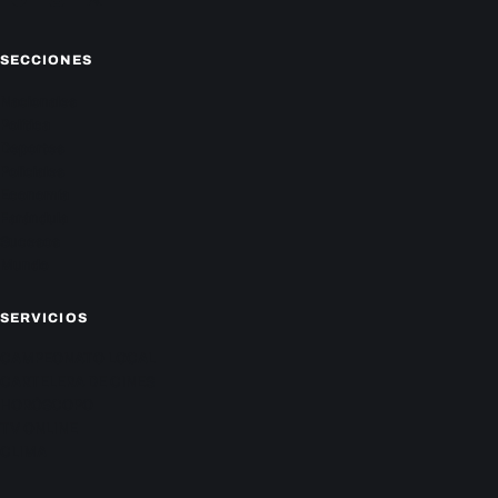
Facebook
Instagram
X
SECCIONES
Nacionales
Política
Deportes
Policiales
Economía
Farándula
Sucesos
Mundo
SERVICIOS
CAMPEONATO LOCAL
CARTELERA DE CINES
HORÓSCOPO
TV ONLINE
CLIMA