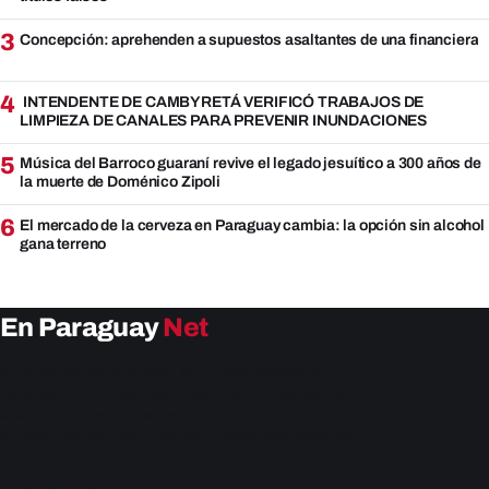
3
Concepción: aprehenden a supuestos asaltantes de una financiera
4
INTENDENTE DE CAMBYRETÁ VERIFICÓ TRABAJOS DE
LIMPIEZA DE CANALES PARA PREVENIR INUNDACIONES
5
Música del Barroco guaraní revive el legado jesuítico a 300 años de
la muerte de Doménico Zipoli
6
El mercado de la cerveza en Paraguay cambia: la opción sin alcohol
gana terreno
En Paraguay
Net
EnParaguay.Net te ofrece las últimas noticias de
Paraguay y el mundo hoy. Obtén las últimas noticias y
análisis de la actualidad política, económica, social y de
entretenimiento. Mantente actualizado con nosotros.