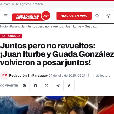
Jueves, 6 De Agosto De 2026
RADIOS EN VIVO
Buscar en el sitio
Inicio
Farándula
Juntos pero no revueltos: ¡Juan Iturbe y Guada…
Buscar
FARÁNDULA
Juntos pero no revueltos:
¡Juan Iturbe y Guada González
volvieron a posar juntos!
Redacción En Paraguay
EP
24 de julio de 2025, 06:27
· 1 min de lectura
COMPARTIR