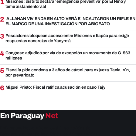
1
Misiones: distrito declara ‘emergencia preventiva’ por El Niño y
teme aislamiento vial
2
ALLANAN VIVIENDA EN ALTO VERÁ E INCAUTARON UN RIFLE EN
EL MARCO DE UNA INVESTIGACIÓN POR ABIGEATO
3
Pescadores bloquean acceso entre Misiones e Itapúa para exigir
respuestas concretas de Yacyretá
4
Congreso adjudicó por vía de excepción un monumento de G. 563
millones
5
Fiscalía pide condena a 3 años de cárcel para exjueza Tania Irún,
por prevaricato
6
Miguel Prieto: Fiscal ratifica acusación en caso Tajy
En Paraguay
Net
EnParaguay.Net te ofrece las últimas noticias de
Paraguay y el mundo hoy. Obtén las últimas noticias y