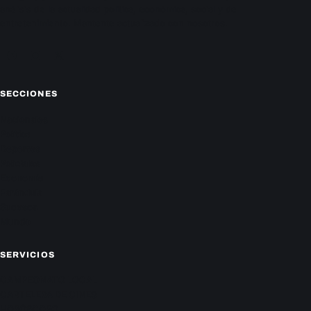
análisis de la actualidad política, económica, social y de
entretenimiento. Mantente actualizado con nosotros.
Facebook
Instagram
X
SECCIONES
Nacionales
Política
Deportes
Policiales
Economía
Farándula
Sucesos
Mundo
SERVICIOS
CAMPEONATO LOCAL
CARTELERA DE CINES
HORÓSCOPO