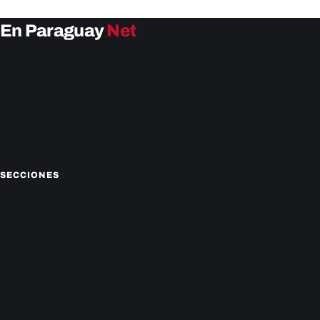
En Paraguay
Net
EnParaguay.Net te ofrece las últimas noticias de
Paraguay y el mundo hoy. Obtén las últimas noticias y
análisis de la actualidad política, económica, social y de
entretenimiento. Mantente actualizado con nosotros.
Facebook
Instagram
X
SECCIONES
Nacionales
Política
Deportes
Policiales
Economía
Farándula
Sucesos
Mundo