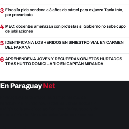
3
Fiscalía pide condena a 3 años de cárcel para exjueza Tania Irún,
por prevaricato
4
MEC: docentes amenazan con protestas si Gobierno no sube cupo
de jubilaciones
5
IDENTIFICAN A LOS HERIDOS EN SINIESTRO VIAL EN CARMEN
DEL PARANÁ
6
APREHENDEN A JOVEN Y RECUPERAN OBJETOS HURTADOS
TRAS HURTO DOMICILIARIO EN CAPITÁN MIRANDA
En Paraguay
Net
EnParaguay.Net te ofrece las últimas noticias de
Paraguay y el mundo hoy. Obtén las últimas noticias y
análisis de la actualidad política, económica, social y de
entretenimiento. Mantente actualizado con nosotros.