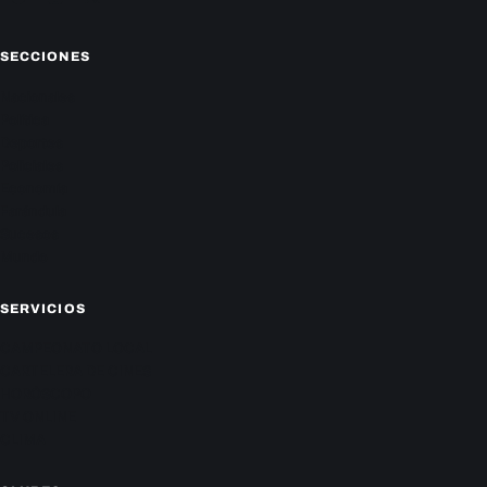
Facebook
Instagram
X
SECCIONES
Nacionales
Política
Deportes
Policiales
Economía
Farándula
Sucesos
Mundo
SERVICIOS
CAMPEONATO LOCAL
CARTELERA DE CINES
HORÓSCOPO
TV ONLINE
CLIMA