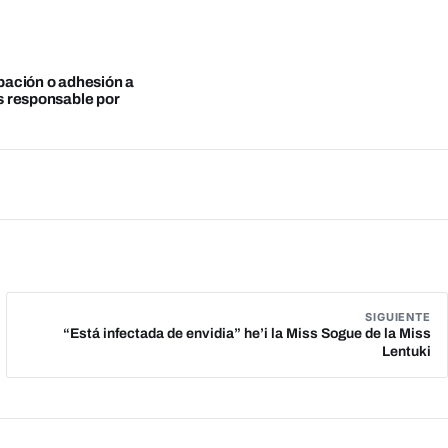
obación o adhesión a
es responsable por
SIGUIENTE
“Está infectada de envidia” he’i la Miss Sogue de la Miss
Lentuki