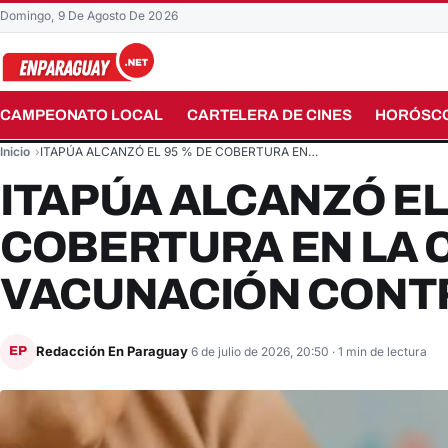
Domingo, 9 De Agosto De 2026
CAMPEONATO LOCAL
CARTELERA DE CINES
HORÓSC
Buscar en el sitio
Inicio
ITAPÚA ALCANZÓ EL 95 % DE COBERTURA EN…
ITAPÚA ALCANZÓ EL
COBERTURA EN LA 
VACUNACIÓN CONT
Redacción En Paraguay
EP
6 de julio de 2026, 20:50
· 1 min de lectura