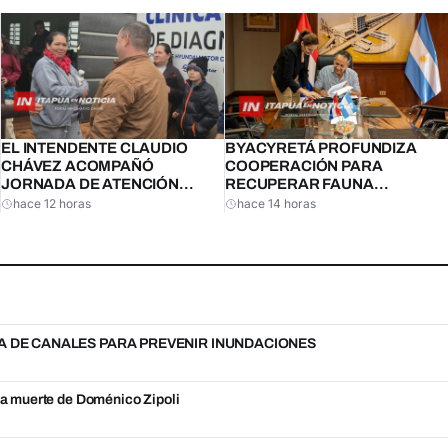
EL INTENDENTE CLAUDIO
BYACYRETÁ PROFUNDIZA
CHÁVEZ ACOMPAÑÓ
COOPERACIÓN PARA
JORNADA DE ATENCIÓN
RECUPERAR FAUNA
INTEGRAL EN SAN MIGUEL
AMENAZADA EN CORRIENTES
hace 12 horas
hace 14 horas
CENTRO
A DE CANALES PARA PREVENIR INUNDACIONES
 la muerte de Doménico Zipoli