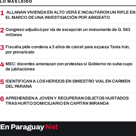
LO MAS LEIDO
1
ALLANAN VIVIENDA EN ALTO VERÁ E INCAUTARON UN RIFLE EN
EL MARCO DE UNA INVESTIGACIÓN POR ABIGEATO
2
Congreso adjudicó por vía de excepción un monumento de G. 563
millones
3
Fiscalía pide condena a 3 años de cárcel para exjueza Tania Irún,
por prevaricato
4
MEC: docentes amenazan con protestas si Gobierno no sube cupo
de jubilaciones
5
IDENTIFICAN A LOS HERIDOS EN SINIESTRO VIAL EN CARMEN
DEL PARANÁ
6
APREHENDEN A JOVEN Y RECUPERAN OBJETOS HURTADOS
TRAS HURTO DOMICILIARIO EN CAPITÁN MIRANDA
En Paraguay
Net