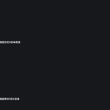
EnParaguay.Net te ofrece las últimas noticias de
Paraguay y el mundo hoy. Obtén las últimas noticias y
análisis de la actualidad política, económica, social y de
entretenimiento. Mantente actualizado con nosotros.
Facebook
Instagram
X
SECCIONES
Nacionales
Política
Deportes
Policiales
Economía
Farándula
Sucesos
Mundo
SERVICIOS
CAMPEONATO LOCAL