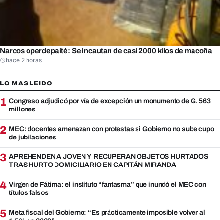
Narcos operdepaité: Se incautan de casi 2000 kilos de macoña
hace 2 horas
LO MAS LEIDO
1
Congreso adjudicó por vía de excepción un monumento de G. 563
millones
2
MEC: docentes amenazan con protestas si Gobierno no sube cupo
de jubilaciones
3
APREHENDEN A JOVEN Y RECUPERAN OBJETOS HURTADOS
TRAS HURTO DOMICILIARIO EN CAPITÁN MIRANDA
4
Virgen de Fátima: el instituto “fantasma” que inundó el MEC con
títulos falsos
5
Meta fiscal del Gobierno: “Es prácticamente imposible volver al