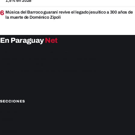
1,5% en 2028”
6
Música del Barroco guaraní revive el legado jesuítico a 300 años de
la muerte de Doménico Zipoli
En Paraguay
Net
EnParaguay.Net te ofrece las últimas noticias de
Paraguay y el mundo hoy. Obtén las últimas noticias y
análisis de la actualidad política, económica, social y de
entretenimiento. Mantente actualizado con nosotros.
Facebook
Instagram
X
SECCIONES
Nacionales
Política
Deportes
Policiales