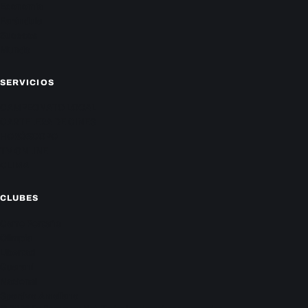
Economía
Farándula
Sucesos
Mundo
SERVICIOS
CAMPEONATO LOCAL
CARTELERA DE CINES
HORÓSCOPO
TV ONLINE
CLIMA
CLUBES
Cerro Porteño
Olimpia
Libertad
Guaraní
Nacional
Sportivo Ameliano