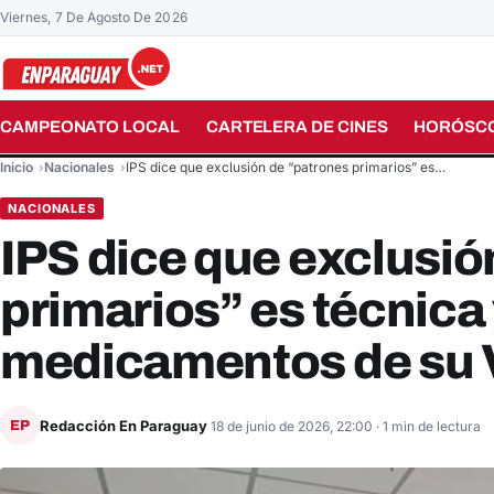
Viernes, 7 De Agosto De 2026
CAMPEONATO LOCAL
CARTELERA DE CINES
HORÓSC
Buscar en el sitio
Inicio
Nacionales
IPS dice que exclusión de “patrones primarios” es…
NACIONALES
IPS dice que exclusió
primarios” es técnica 
medicamentos de s
Redacción En Paraguay
EP
18 de junio de 2026, 22:00
· 1 min de lectura