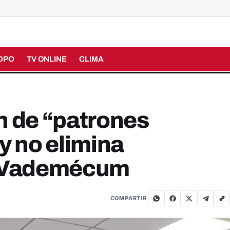
OPO
TV ONLINE
CLIMA
n de “patrones
y no elimina
u Vademécum
COMPARTIR