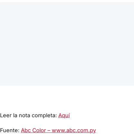
Leer la nota completa:
Aquí
Fuente:
Abc Color – www.abc.com.py