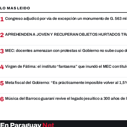
LO MAS LEIDO
1
Congreso adjudicó por vía de excepción un monumento de G. 563 mi
2
APREHENDEN A JOVEN Y RECUPERAN OBJETOS HURTADOS TRA
3
MEC: docentes amenazan con protestas si Gobierno no sube cupo d
4
Virgen de Fátima: el instituto “fantasma” que inundó el MEC con títul
5
Meta fiscal del Gobierno: “Es prácticamente imposible volver al 1,
6
Música del Barroco guaraní revive el legado jesuítico a 300 años de
En Paraguay
Net