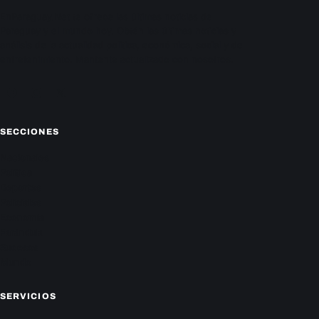
EnParaguay.Net te ofrece las últimas noticias de
Paraguay y el mundo hoy. Obtén las últimas noticias y
análisis de la actualidad política, económica, social y de
entretenimiento. Mantente actualizado con nosotros.
Facebook
Instagram
X
SECCIONES
Nacionales
Política
Deportes
Policiales
Economía
Farándula
Sucesos
Mundo
SERVICIOS