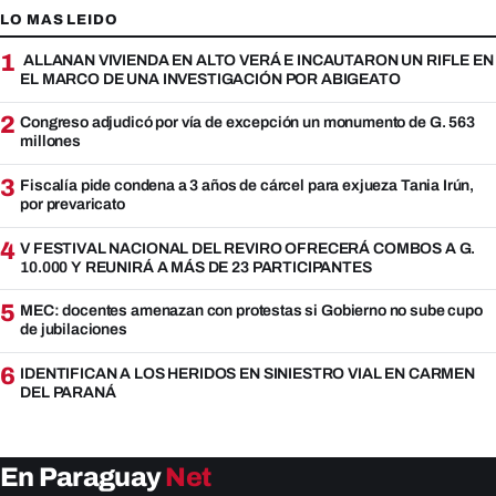
LO MAS LEIDO
1
ALLANAN VIVIENDA EN ALTO VERÁ E INCAUTARON UN RIFLE EN
EL MARCO DE UNA INVESTIGACIÓN POR ABIGEATO
2
Congreso adjudicó por vía de excepción un monumento de G. 563
millones
3
Fiscalía pide condena a 3 años de cárcel para exjueza Tania Irún,
por prevaricato
4
V FESTIVAL NACIONAL DEL REVIRO OFRECERÁ COMBOS A G.
10.000 Y REUNIRÁ A MÁS DE 23 PARTICIPANTES
5
MEC: docentes amenazan con protestas si Gobierno no sube cupo
de jubilaciones
6
IDENTIFICAN A LOS HERIDOS EN SINIESTRO VIAL EN CARMEN
DEL PARANÁ
En Paraguay
Net