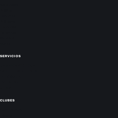
Nacionales
Política
Deportes
Policiales
Economía
Farándula
Sucesos
Mundo
SERVICIOS
CAMPEONATO LOCAL
CARTELERA DE CINES
HORÓSCOPO
TV ONLINE
CLIMA
CLUBES
Cerro Porteño
Olimpia