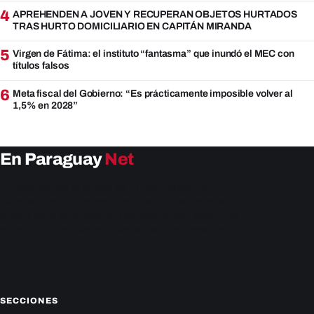
4
APREHENDEN A JOVEN Y RECUPERAN OBJETOS HURTADOS
TRAS HURTO DOMICILIARIO EN CAPITÁN MIRANDA
5
Virgen de Fátima: el instituto “fantasma” que inundó el MEC con
títulos falsos
6
Meta fiscal del Gobierno: “Es prácticamente imposible volver al
1,5% en 2028”
En Paraguay
Net
EnParaguay.Net te ofrece las últimas noticias de
Paraguay y el mundo hoy. Obtén las últimas noticias y
análisis de la actualidad política, económica, social y de
entretenimiento. Mantente actualizado con nosotros.
Facebook
Instagram
X
SECCIONES