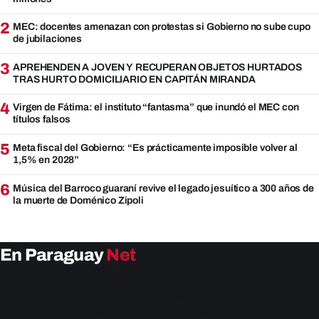
2
MEC: docentes amenazan con protestas si Gobierno no sube cupo
de jubilaciones
3
APREHENDEN A JOVEN Y RECUPERAN OBJETOS HURTADOS
TRAS HURTO DOMICILIARIO EN CAPITÁN MIRANDA
4
Virgen de Fátima: el instituto “fantasma” que inundó el MEC con
títulos falsos
5
Meta fiscal del Gobierno: “Es prácticamente imposible volver al
1,5% en 2028”
6
Música del Barroco guaraní revive el legado jesuítico a 300 años de
la muerte de Doménico Zipoli
En Paraguay
Net
EnParaguay.Net te ofrece las últimas noticias de
Paraguay y el mundo hoy. Obtén las últimas noticias y
análisis de la actualidad política, económica, social y de