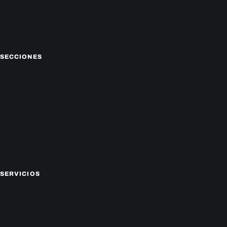
entretenimiento. Mantente actualizado con nosotros.
Facebook
Instagram
X
SECCIONES
Nacionales
Política
Deportes
Policiales
Economía
Farándula
Sucesos
Mundo
SERVICIOS
CAMPEONATO LOCAL
CARTELERA DE CINES
HORÓSCOPO
TV ONLINE