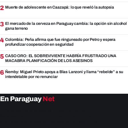
2
Muerte de adolescente en Caazapá: lo que reveló la autopsia
3
El mercado de la cerveza en Paraguay cambia: la opción sin alcohol
gana terreno
4
Colombia: Peña afirma que fue ninguneado por Petro y espera
profundizar cooperación en seguridad
5
CASO ORO: EL SOBREVIVIENTE HABRÍA FRUSTRADO UNA
MACABRA PLANIFICACIÓN DE LOS ASESINOS
6
Ñemby: Miguel Prieto apoya a Blas Lanzoni y llama “rebelde” a su
intendetable por no renunciar
En Paraguay
Net
EnParaguay.Net te ofrece las últimas noticias de
Paraguay y el mundo hoy. Obtén las últimas noticias y
análisis de la actualidad política, económica, social y de
entretenimiento. Mantente actualizado con nosotros.