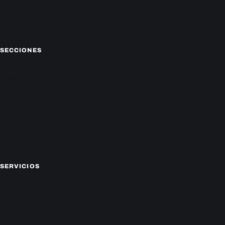
Facebook
Instagram
X
SECCIONES
Nacionales
Política
Deportes
Policiales
Economía
Farándula
Sucesos
Mundo
SERVICIOS
CAMPEONATO LOCAL
CARTELERA DE CINES
HORÓSCOPO
TV ONLINE