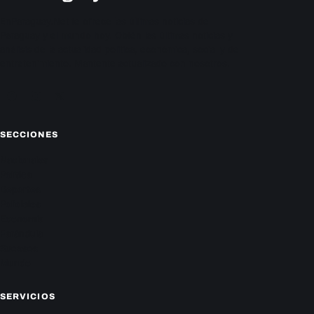
EnParaguay.Net te ofrece las últimas noticias de
Paraguay y el mundo hoy. Obtén las últimas noticias y
análisis de la actualidad política, económica, social y de
entretenimiento. Mantente actualizado con nosotros.
Facebook
Instagram
X
SECCIONES
Nacionales
Política
Deportes
Policiales
Economía
Farándula
Sucesos
Mundo
SERVICIOS