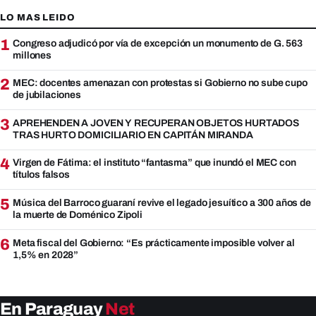
LO MAS LEIDO
1
Congreso adjudicó por vía de excepción un monumento de G. 563
millones
2
MEC: docentes amenazan con protestas si Gobierno no sube cupo
de jubilaciones
3
APREHENDEN A JOVEN Y RECUPERAN OBJETOS HURTADOS
TRAS HURTO DOMICILIARIO EN CAPITÁN MIRANDA
4
Virgen de Fátima: el instituto “fantasma” que inundó el MEC con
títulos falsos
5
Música del Barroco guaraní revive el legado jesuítico a 300 años de
la muerte de Doménico Zipoli
6
Meta fiscal del Gobierno: “Es prácticamente imposible volver al
1,5% en 2028”
En Paraguay
Net