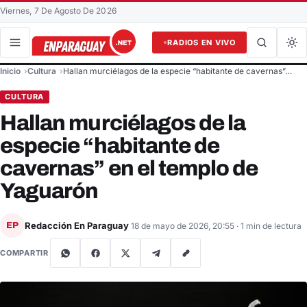
Viernes, 7 De Agosto De 2026
RADIOS EN VIVO
Buscar en el sitio
Inicio
Cultura
Hallan murciélagos de la especie “habitante de cavernas”…
Buscar
CULTURA
Hallan murciélagos de la
especie “habitante de
cavernas” en el templo de
Yaguarón
Redacción En Paraguay
EP
18 de mayo de 2026, 20:55
· 1 min de lectura
COMPARTIR