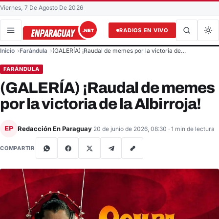
Viernes, 7 De Agosto De 2026
RADIOS EN VIVO
Buscar en el sitio
Inicio
Farándula
(GALERÍA) ¡Raudal de memes por la victoria de…
Buscar
FARÁNDULA
(GALERÍA) ¡Raudal de memes
por la victoria de la Albirroja!
Redacción En Paraguay
EP
20 de junio de 2026, 08:30
· 1 min de lectura
COMPARTIR