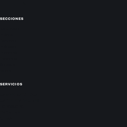
Facebook
Instagram
X
SECCIONES
Nacionales
Política
Deportes
Policiales
Economía
Farándula
Sucesos
Mundo
SERVICIOS
CAMPEONATO LOCAL
CARTELERA DE CINES
HORÓSCOPO
TV ONLINE
CLIMA