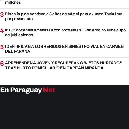
millones
3
Fiscalía pide condena a 3 años de cárcel para exjueza Tania Irún,
por prevaricato
4
MEC: docentes amenazan con protestas si Gobierno no sube cupo
de jubilaciones
5
IDENTIFICAN A LOS HERIDOS EN SINIESTRO VIAL EN CARMEN
DEL PARANÁ
6
APREHENDEN A JOVEN Y RECUPERAN OBJETOS HURTADOS
TRAS HURTO DOMICILIARIO EN CAPITÁN MIRANDA
En Paraguay
Net
EnParaguay.Net te ofrece las últimas noticias de
Paraguay y el mundo hoy. Obtén las últimas noticias y
análisis de la actualidad política, económica, social y de
entretenimiento. Mantente actualizado con nosotros.