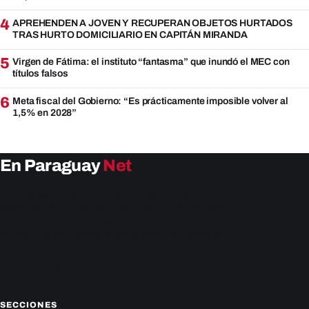
4
APREHENDEN A JOVEN Y RECUPERAN OBJETOS HURTADOS
TRAS HURTO DOMICILIARIO EN CAPITÁN MIRANDA
5
Virgen de Fátima: el instituto “fantasma” que inundó el MEC con
títulos falsos
6
Meta fiscal del Gobierno: “Es prácticamente imposible volver al
1,5% en 2028”
En Paraguay
Net
EnParaguay.Net te ofrece las últimas noticias de
Paraguay y el mundo hoy. Obtén las últimas noticias y
análisis de la actualidad política, económica, social y de
entretenimiento. Mantente actualizado con nosotros.
Facebook
Instagram
X
SECCIONES