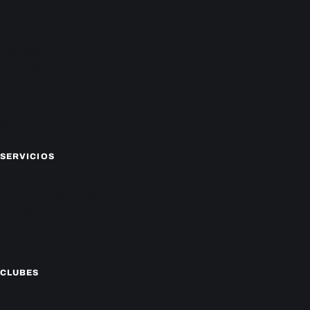
Nacionales
Política
Deportes
Policiales
Economía
Farándula
Sucesos
Mundo
SERVICIOS
CAMPEONATO LOCAL
CARTELERA DE CINES
HORÓSCOPO
TV ONLINE
CLIMA
CLUBES
Cerro Porteño